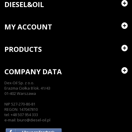
DIESEL&OIL
MY ACCOUNT
PRODUCTS
COMPANY DATA
Dex-Oil Sp. z o.o.
Erazma Ciołka 8 lok. 41/43
01-402 Warszawa
NIP 527-270-80-81
REGON: 147047810
tel: +48 507 954 333
e-mail: biuro@diesel-oil.pl