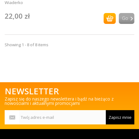
Wiaderko
22,00 zł
Go
Showing 1 - 8 of 8 items
NEWSLETTER
Zapisz się do naszego newslettera i bądź na bieżąco z
nowościami i aktualnymi promocjami
Zapisz mnie