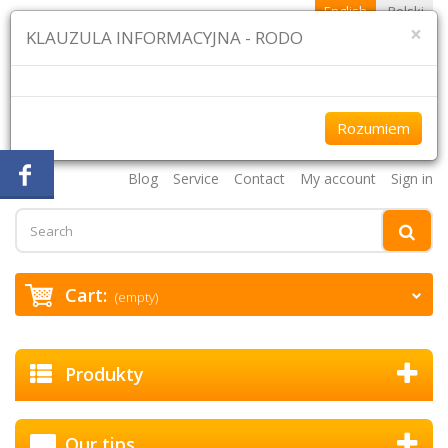
English
Polski
×
KLAUZULA INFORMACYJNA - RODO
Rozumiem
+48 61 870 43 75 +48 507 954 333
Blog
Service
Contact
My account
Sign in
Cart:
(empty)
Produkty
Our tips