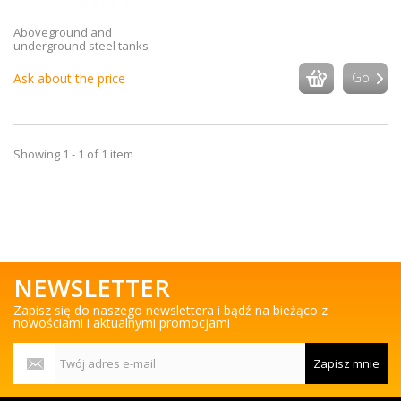
Aboveground and
underground steel tanks
Go
Ask about the price
Showing 1 - 1 of 1 item
NEWSLETTER
Zapisz się do naszego newslettera i bądź na bieżąco z
nowościami i aktualnymi promocjami
Zapisz mnie