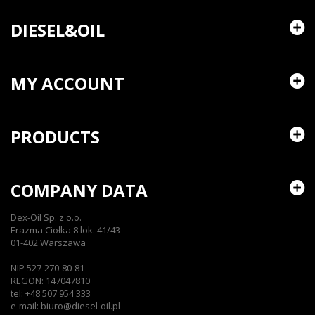
DIESEL&OIL
MY ACCOUNT
PRODUCTS
COMPANY DATA
Dex-Oil Sp. z o.o.
Erazma Ciołka 8 lok. 41/43
01-402 Warszawa
NIP 527-270-80-81
REGON: 147047810
tel: +48 507 954 333
e-mail: biuro@diesel-oil.pl