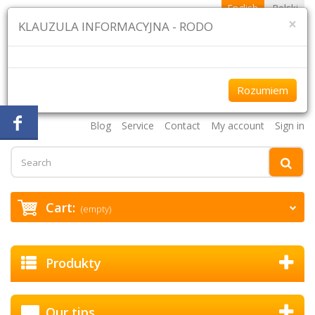
English
Polski
×
KLAUZULA INFORMACYJNA - RODO
Rozumiem
+48 61 870 43 75 +48 507 954 333
Blog
Service
Contact
My account
Sign in
Cart:
(empty)
Produkty
Our tips