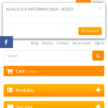
English
Polski
×
KLAUZULA INFORMACYJNA - RODO
Rozumiem
+48 61 870 43 75 +48 507 954 333
Blog
Service
Contact
My account
Sign in
Cart:
(empty)
Produkty
Our tips