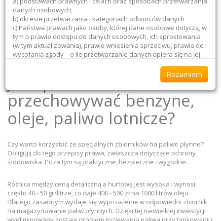
a) podstawach prawnych i celach oraz sposobach przetwarzania
danych osobowych,
Nasze porady
b) okresie przetwarzania i kategoriach odbiorców danych
c) Państwa prawach jako osoby, której dane osobowe dotyczą, w
tym o prawie dostępu do danych osobowych, ich sprostowania
Strona główna
Nasze porady
Jak sprawnie przechowywać
(w tym aktualizowania), prawie wniesienia sprzeciwu, prawie do
benzyne, oleje, paliwo lotnicze?
wycofania zgody – o ile przetwarzanie danych opiera się na jej
udzieleniu, a także o pozostałych uprawnieniach i sposobie
kontaktowania się z nami celem ich realizacji.
Rozumiem
Jak sprawnie
Wskazujemy również na prawo wniesienia skargi do organu
przechowywać benzyne,
nadzorczego w razie uznania, że przetwarzamy Państwa dane w
sposób niezgodny z przepisami prawa.
oleje, paliwo lotnicze?
W Polityce Prywatności znajdują się również pozostałe dane
identyfikujące nas jako administratora danych oraz dane
kontaktowe, jednak już teraz wskazujemy, że w przypadku
Czy warto korzystać ze specjalnych zbiorników na paliwo płynne?
jakichkolwiek próśb lub pytań dotyczących Państwa danych
Obligują do tego przepisy prawa, zwłaszcza dotyczące ochrony
osobowych, jesteśmy dostępni pod adresem mailowym:
środowiska. Poza tym są praktyczne, bezpieczne i wygodne.
_______________________
Różnica między ceną detaliczną a hurtową jest wysoka i wynosi
Jednocześnie zapewniamy, że:
często 40 - 50 gr/litrze, co daje 400 - 500 zł na 1000 litrów oleju.
a) nie wykorzystujemy danych osobowych w celach innych niż
Dlatego zasadnym wydaje się wyposażenie w odpowiedni zbiornik
przewidziane przepisami prawa,
na magazynowanie paliw płynnych. Dzięki tej niewielkiej inwestycji
b) przetwarzamy Państwa dane tylko w zakresie w jakim jest to
wyeliminowany zostaje problem rozlewania paliwa przy tankowaniu