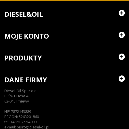
DIESEL&OIL
MOJE KONTO
PRODUKTY
DANE FIRMY
Diesel-Oil Sp. z o.o.
ul.Św.Ducha 4
62-045 Pniewy
NIP 7872143889
REGON: 5263201860
tel: +48 507 954 333
e-mail: biuro@diesel-oil.pl