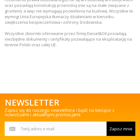
oraz posiadają konstrukcję przenośną (nie są na stałe związane z
gruntem), a więc nie wymagają pozwolenia na budowę. Wszystkie te
wymogi Unia Europejska tłumaczy działaniami w kierunku
zwiększenia bezpieczeństwa i ochrony środowiska.
Wszystkie zbiorniki oferowane przez firmę Diesel&Oil posiadają
niezbędne dokumenty i certyfikaty pozwalające na eksploatację na
terenie Polski oraz całej UE.
NEWSLETTER
Zapisz się do naszego newslettera i bądź na bieżąco z
nowościami i aktualnymi promocjami
Zapisz mnie