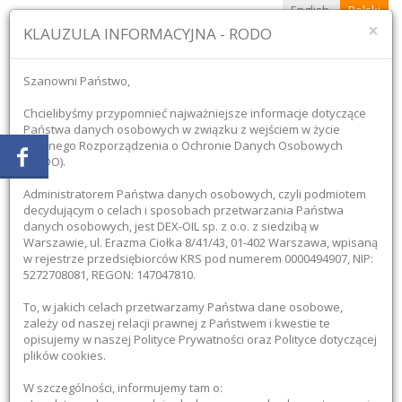
English
Polski
×
KLAUZULA INFORMACYJNA - RODO
Szanowni Państwo,
Chcielibyśmy przypomnieć najważniejsze informacje dotyczące
Państwa danych osobowych w związku z wejściem w życie
Ogólnego Rozporządzenia o Ochronie Danych Osobowych
+48 507 954 333
(RODO).
Blog
Serwis
Kontakt
Moje konto
Logowanie
Administratorem Państwa danych osobowych, czyli podmiotem
decydującym o celach i sposobach przetwarzania Państwa
danych osobowych, jest DEX-OIL sp. z o.o. z siedzibą w
Warszawie, ul. Erazma Ciołka 8/41/43, 01-402 Warszawa, wpisaną
w rejestrze przedsiębiorców KRS pod numerem 0000494907, NIP:
5272708081, REGON: 147047810.
Koszyk:
(pusty)
To, w jakich celach przetwarzamy Państwa dane osobowe,
zależy od naszej relacji prawnej z Państwem i kwestie te
opisujemy w naszej Polityce Prywatności oraz Polityce dotyczącej
plików cookies.
Produkty
W szczególności, informujemy tam o: