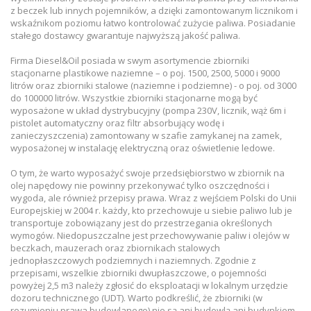
niezbędne i dbamy o ich bezpieczeństwo.
z beczek lub innych pojemników, a dzięki zamontowanym licznikom i
wskaźnikom poziomu łatwo kontrolować zużycie paliwa. Posiadanie
stałego dostawcy gwarantuje najwyższą jakość paliwa.
Firma Diesel&Oil posiada w swym asortymencie zbiorniki
stacjonarne plastikowe naziemne – o poj. 1500, 2500, 5000 i 9000
litrów oraz zbiorniki stalowe (naziemne i podziemne) - o poj. od 3000
do 100000 litrów. Wszystkie zbiorniki stacjonarne mogą być
wyposażone w układ dystrybucyjny (pompa 230V, licznik, wąż 6m i
pistolet automatyczny oraz filtr absorbujący wodę i
zanieczyszczenia) zamontowany w szafie zamykanej na zamek,
wyposażonej w instalację elektryczną oraz oświetlenie ledowe.
O tym, że warto wyposażyć swoje przedsiębiorstwo w zbiornik na
olej napędowy nie powinny przekonywać tylko oszczędności i
wygoda, ale również przepisy prawa. Wraz z wejściem Polski do Unii
Europejskiej w 2004 r. każdy, kto przechowuje u siebie paliwo lub je
transportuje zobowiązany jest do przestrzegania określonych
wymogów. Niedopuszczalne jest przechowywanie paliw i olejów w
beczkach, mauzerach oraz zbiornikach stalowych
jednopłaszczowych podziemnych i naziemnych. Zgodnie z
przepisami, wszelkie zbiorniki dwupłaszczowe, o pojemności
powyżej 2,5 m3 należy zgłosić do eksploatacji w lokalnym urzędzie
dozoru technicznego (UDT). Warto podkreślić, że zbiorniki (w
rozumieniu prawa budowlanego) nie są ani budowlą ani budynkiem