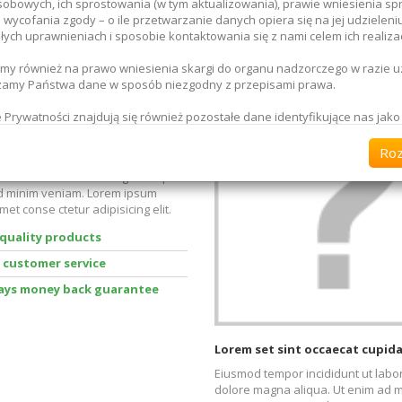
obowych, ich sprostowania (w tym aktualizowania), prawie wniesienia sp
 wycofania zgody – o ile przetwarzanie danych opiera się na jej udzieleniu
łych uprawnieniach i sposobie kontaktowania się z nami celem ich realizac
OMPANY
OUR TEAM
y również na prawo wniesienia skargi do organu nadzorczego w razie u
zamy Państwa dane w sposób niezgodny z przepisami prawa.
sum dolor sit amet conse
ipisicing elit, sed do eiusmod
e Prywatności znajdują się również pozostałe dane identyfikujące nas jako
ncididun.
atora danych oraz dane kontaktowe, jednak już teraz wskazujemy, że w 
um dolor sit amet conse ctetur
wiek próśb lub pytań dotyczących Państwa danych osobowych, jesteśmy d
Ro
g elit, sed do eiusmod tempor
sem mailowym:
 ut labore et dolore magna aliqua.
d minim veniam. Lorem ipsum
_____________
amet conse ctetur adipisicing elit.
nie zapewniamy, że:
korzystujemy danych osobowych w celach innych niż przewidziane przepi
quality products
arzamy Państwa dane tylko w zakresie w jakim jest to niezbędne i dbamy o
 customer service
eństwo.
ays money back guarantee
Lorem set sint occaecat cupid
Eiusmod tempor incididunt ut labo
dolore magna aliqua. Ut enim ad 