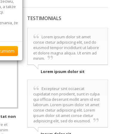
rzeciwu,
, a także
ji.
TESTIMONIALS
znania, że
Lorem ipsum dolor sit amet
conse ctetur adipisicing elit, sed do
przypadku
eiusmod tempor incididunt ut labore
ostępni
zumiem
et dolore magna aliqua. Ut enim ad
minim.
Lorem ipsum dolor sit
sami
 ich
Excepteur sint occaecat
cupidatat non proident, sunt in culpa
qui officia deserunt mollit anim id est
laborum. Lorem ipsum dolor sit amet
conse ctetur adipisicing elit. Lorem
ipsum dolor sit amet conse ctetur
atat non
adipisicing elit, sed do eiusmod.
re et
minim