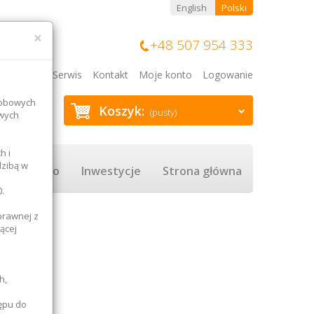
English
Polski
×
+48 507 954 333
Blog
Serwis
Kontakt
Moje konto
Logowanie
sobowych
Koszyk:
(pusty)
owych
h i
dzibą w
Rolnictwo
Inwestycje
Strona główna
.
prawnej z
ącej
h,
ępu do