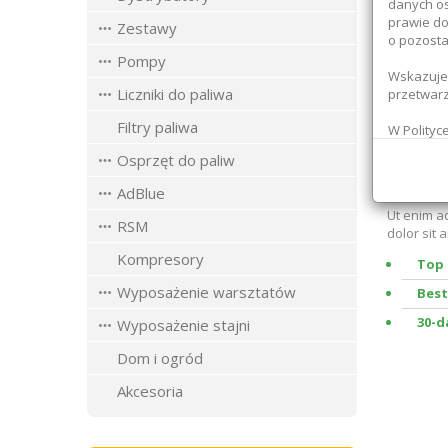
danych os
prawie do
Zestawy
o pozosta
OUR C
Pompy
Wskazujem
Liczniki do paliwa
przetwar
Lorem ip
ctetur ad
Filtry paliwa
W Polityc
tempor i
administr
Osprzęt do paliw
Lorem ips
jakichkol
adipisicin
pod adre
AdBlue
incididunt
Ut enim a
__________
RSM
dolor sit 
Jednocześ
a) nie wy
Kompresory
Top 
prawa,
Wyposażenie warsztatów
b) przetw
Best
bezpiecz
30-d
Wyposażenie stajni
Dom i ogród
Akcesoria