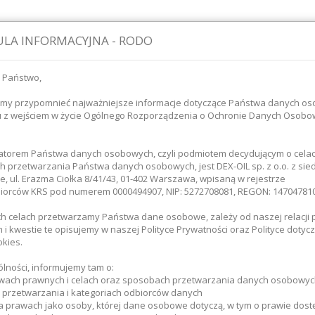
LA INFORMACYJNA - RODO
 Państwo,
śmy przypomnieć najważniejsze informacje dotyczące Państwa danych o
u z wejściem w życie Ogólnego Rozporządzenia o Ochronie Danych Osob
atorem Państwa danych osobowych, czyli podmiotem decydującym o celac
 przetwarzania Państwa danych osobowych, jest DEX-OIL sp. z o.o. z sie
ie paliwa
Magazynowanie paliwa
Transport paliw
, ul. Erazma Ciołka 8/41/43, 01-402 Warszawa, wpisaną w rejestrze
iorców KRS pod numerem 0000494907, NIP: 5272708081, REGON: 147047810
ich celach przetwarzamy Państwa dane osobowe, zależy od naszej relacji 
główna
Inwestycje
i kwestie te opisujemy w naszej Polityce Prywatności oraz Polityce dotycz
okies.
estycje
lności, informujemy tam o:
wach prawnych i celach oraz sposobach przetwarzania danych osobowyc
e przetwarzania i kategoriach odbiorców danych
a prawach jako osoby, której dane osobowe dotyczą, w tym o prawie dost
 US