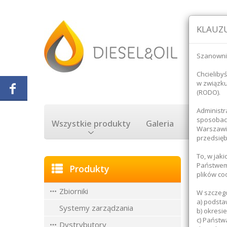
KLAUZU
Szanowni
Chcieliby
w związk
(RODO).
Administr
sposobach
Wszystkie produkty
Galeria
Rozliczan
Warszawie
przedsięb
To, w jak
Strona 
Państwem 
Produkty
plików co
Zbiorniki
Inw
W szczegó
a) podsta
Systemy zarządzania
b) okresi
c) Państw
ABOUT
Dystrybutory