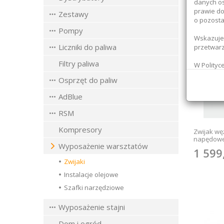
danych os
prawie do
Zestawy
o pozosta
Pompy
Wskazujem
Liczniki do paliwa
przetwar
Filtry paliwa
W Polityc
administr
Osprzęt do paliw
jakichkol
pod adre
AdBlue
__________
RSM
Jednocześ
a) nie wy
Kompresory
Zwijak wę
prawa,
napędoweg
Wyposażenie warsztatów
b) przetw
1 599
bezpiecz
Zwijaki
Instalacje olejowe
Szafki narzędziowe
Wyposażenie stajni
Dom i ogród