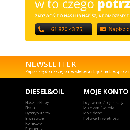
NEWSLETTER
Zapisz się do naszego newslettera i bądź na bieżąco z
DIESEL&OIL
MOJE KONTO
Nasze sklepy
Logowanie / rejestracja
Firma
Moje zamówienia
Dystrybutorzy
Moje dane
Inwestycje
Polityka Prywatności
Rolnictwo
Partnerzy