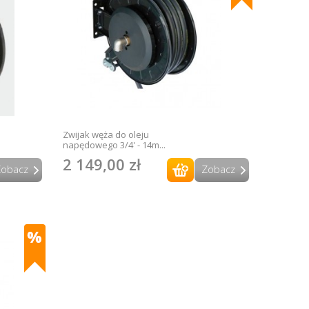
Zwijak węża do oleju
napędowego 3/4' - 14m...
2 149,00 zł
Zobacz
Zobacz