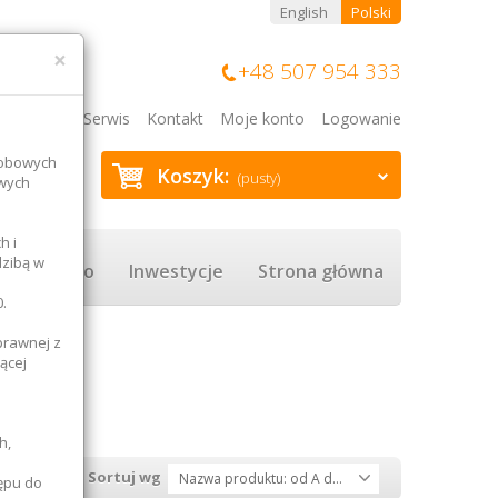
English
Polski
×
+48 507 954 333
Blog
Serwis
Kontakt
Moje konto
Logowanie
sobowych
Koszyk:
(pusty)
owych
h i
dzibą w
Rolnictwo
Inwestycje
Strona główna
.
prawnej z
ącej
h,
Sortuj wg
Nazwa produktu: od A do Z
ępu do