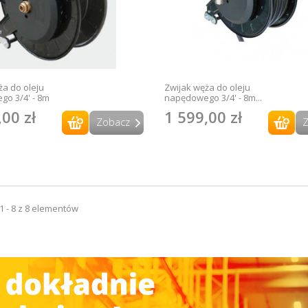
ża do oleju
Zwijak węża do oleju
o 3/4' - 8m
napędowego 3/4' - 8m...
,00 zł
1 599,00 zł
Zobacz
1 - 8 z 8 elementów