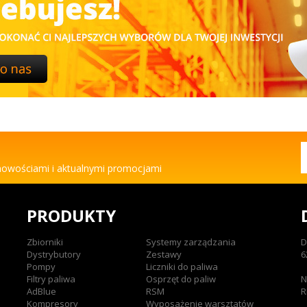
 nowościami i aktualnymi promocjami
PRODUKTY
Zbiorniki
Systemy zarządzania
D
Dystrybutory
Zestawy
6
Pompy
Liczniki do paliwa
Filtry paliwa
Osprzęt do paliw
N
AdBlue
RSM
R
Kompresory
Wyposażenie warsztatów