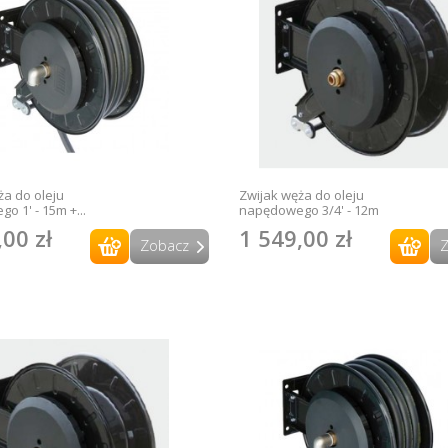
ża do oleju
Zwijak węża do oleju
o 1' - 15m +...
napędowego 3/4' - 12m
,00 zł
1 549,00 zł
Zobacz