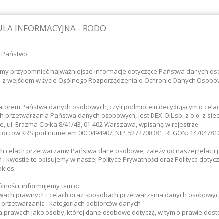
LA INFORMACYJNA - RODO
 Państwo,
śmy przypomnieć najważniejsze informacje dotyczące Państwa danych o
u z wejściem w życie Ogólnego Rozporządzenia o Ochronie Danych Osob
atorem Państwa danych osobowych, czyli podmiotem decydującym o celac
 przetwarzania Państwa danych osobowych, jest DEX-OIL sp. z o.o. z sie
ie paliwa
Magazynowanie paliwa
Transport paliw
, ul. Erazma Ciołka 8/41/43, 01-402 Warszawa, wpisaną w rejestrze
iorców KRS pod numerem 0000494907, NIP: 5272708081, REGON: 147047810
ich celach przetwarzamy Państwa dane osobowe, zależy od naszej relacji 
główna
Wyposażenie warsztatów
Zwijaki
i kwestie te opisujemy w naszej Polityce Prywatności oraz Polityce dotycz
okies.
KI
lności, informujemy tam o:
wach prawnych i celach oraz sposobach przetwarzania danych osobowyc
e przetwarzania i kategoriach odbiorców danych
a prawach jako osoby, której dane osobowe dotyczą, w tym o prawie dost