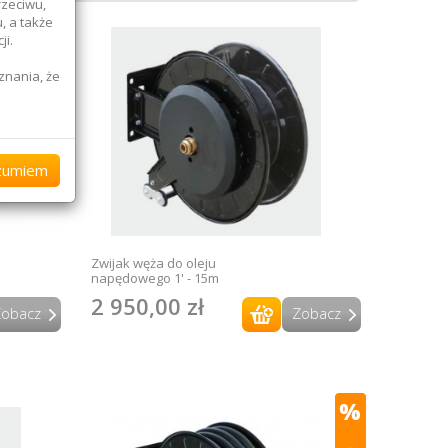
rzeciwu,
, a także
ji.
znania, że
przypadku
ostępni
zumiem
sami
Zwijak węża do oleju
napędowego 1' - 15m
 ich
2 950,00 zł
Zobacz
Zobacz