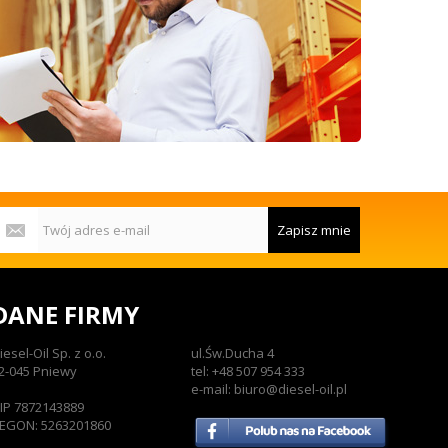
Zapisz mnie
DANE FIRMY
iesel-Oil Sp. z o.o.
ul.Św.Ducha 4
2-045 Pniewy
tel: +48 507 954 333
e-mail: biuro@diesel-oil.pl
IP 7872143889
EGON: 5263201860