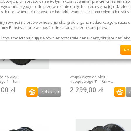
obowych, ich sprostowania (w tym aktualizowania), prawie wniesienia sp
 wycofania zgody – o ile przetwarzanie danych opiera się na jej udzieleniu
łych uprawnieniach i sposobie kontaktowania się z nami celem ich realizac
y również na prawo wniesienia skargi do organu nadzorczego w razie u
zamy Państwa dane w sposób niezgodny z przepisami prawa.
e Prywatności znajdują się również pozostałe dane identyfikujące nas jako
atora danych oraz dane kontaktowe, jednak już teraz wskazujemy, że w 
wiek próśb lub pytań dotyczących Państwa danych osobowych, jesteśmy d
Ro
sem mailowym:
_____________
nie zapewniamy, że:
korzystujemy danych osobowych w celach innych niż przewidziane przepi
ża do oleju
Zwijak węża do oleju
o 1' - 10m
napędowego 1' - 10m +...
arzamy Państwa dane tylko w zakresie w jakim jest to niezbędne i dbamy o
,00 zł
2 299,00 zł
eństwo.
Zobacz