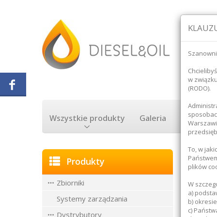
KLAUZU
Szanowni
Chcieliby
w związk
(RODO).
Administr
sposobach
Wszystkie produkty
Galeria
Rozliczan
Warszawie
przedsięb
To, w jak
Strona 
Państwem 
Produkty
plików co
Zbiorniki
ZWIJA
W szczegó
a) podsta
Systemy zarządzania
b) okresi
c) Państw
Dystrybutory