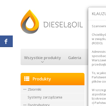
KLAUZU
Szanowni
Chcieliby
w związk
(RODO).
Administr
sposobach
Wszystkie produkty
Galeria
Rozliczan
Warszawie
przedsięb
To, w jak
Strona 
Państwem 
Produkty
plików co
Zbiorniki
NASZE
W szczegó
a) podsta
Systemy zarządzania
b) okresi
c) Państw
Dystrybutory