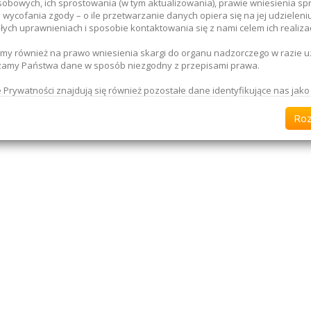
obowych, ich sprostowania (w tym aktualizowania), prawie wniesienia sp
 wycofania zgody – o ile przetwarzanie danych opiera się na jej udzieleniu
łych uprawnieniach i sposobie kontaktowania się z nami celem ich realizac
y również na prawo wniesienia skargi do organu nadzorczego w razie u
zamy Państwa dane w sposób niezgodny z przepisami prawa.
e Prywatności znajdują się również pozostałe dane identyfikujące nas jako
atora danych oraz dane kontaktowe, jednak już teraz wskazujemy, że w 
wiek próśb lub pytań dotyczących Państwa danych osobowych, jesteśmy d
Ro
sem mailowym:
_____________
nie zapewniamy, że:
korzystujemy danych osobowych w celach innych niż przewidziane przepi
arzamy Państwa dane tylko w zakresie w jakim jest to niezbędne i dbamy o
eństwo.