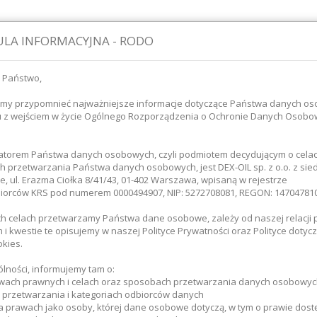
LA INFORMACYJNA - RODO
 Państwo,
śmy przypomnieć najważniejsze informacje dotyczące Państwa danych o
u z wejściem w życie Ogólnego Rozporządzenia o Ochronie Danych Osob
atorem Państwa danych osobowych, czyli podmiotem decydującym o celac
 przetwarzania Państwa danych osobowych, jest DEX-OIL sp. z o.o. z sie
ie paliwa
Magazynowanie paliwa
Transport paliw
, ul. Erazma Ciołka 8/41/43, 01-402 Warszawa, wpisaną w rejestrze
iorców KRS pod numerem 0000494907, NIP: 5272708081, REGON: 147047810
ich celach przetwarzamy Państwa dane osobowe, zależy od naszej relacji 
główna
Nasze sklepy
i kwestie te opisujemy w naszej Polityce Prywatności oraz Polityce dotycz
okies.
 SKLEPY
lności, informujemy tam o:
wach prawnych i celach oraz sposobach przetwarzania danych osobowyc
e przetwarzania i kategoriach odbiorców danych
a prawach jako osoby, której dane osobowe dotyczą, w tym o prawie dost