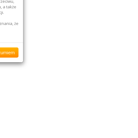
rzeciwu,
, a także
ji.
znania, że
przypadku
ostępni
zumiem
sami
 ich