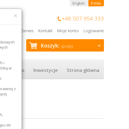
English
Polski
×
+48 507 954 333
Blog
Serwis
Kontakt
Moje konto
Logowanie
sobowych
Koszyk:
(pusty)
owych
h i
dzibą w
Rolnictwo
Inwestycje
Strona główna
.
prawnej z
ącej
h,
ępu do