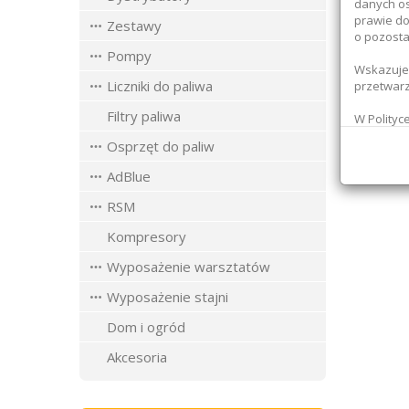
danych os
prawie do
Zestawy
o pozosta
Pompy
Wskazujem
Liczniki do paliwa
przetwar
Filtry paliwa
W Polityc
administr
Osprzęt do paliw
jakichkol
pod adre
AdBlue
__________
RSM
Jednocześ
a) nie wy
Kompresory
prawa,
Wyposażenie warsztatów
b) przetw
bezpiecz
Wyposażenie stajni
Dom i ogród
Akcesoria